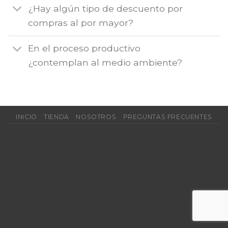
¿Hay algún tipo de descuento por
compras al por mayor?
En el proceso productivo
¿contemplan al medio ambiente?
INICIO
TIENDA
NOSOTROS
PREGUNTAS FRECUENTES