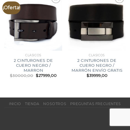
¡Oferta!
Agregar
Agregar
a la
a la
Lista de
Lista de
deseos
deseos
CLÁSICOS
CLÁSICOS
2 CINTURONES DE
2 CINTURONES DE
CUERO NEGRO /
CUERO NEGRO /
MARRON
MARRÓN ENVÍO GRATIS
$
30000,00
$
27999,00
$
39999,00
INICIO
TIENDA
NOSOTROS
PREGUNTAS FRECUENTES