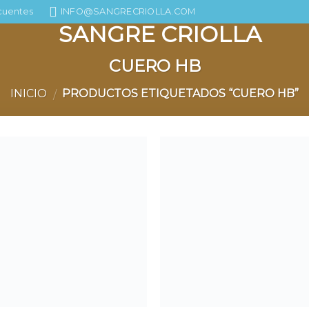
cuentes
INFO@SANGRECRIOLLA.COM
CUERO HB
INICIO
PRODUCTOS ETIQUETADOS “CUERO HB”
/
Agregar
Agre
a la
a l
Lista de
Lista
deseos
dese
+