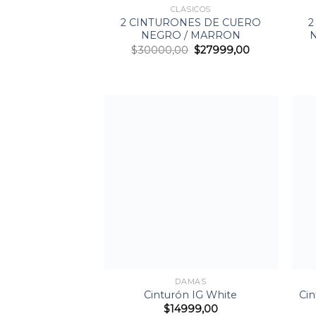
CLÁSICOS
2 CINTURONES DE CUERO
2
NEGRO / MARRON
$
30000,00
$
27999,00
Agregar
a la
Lista de
deseos
+
+
DAMAS
Cinturón IG White
Cin
$
14999,00