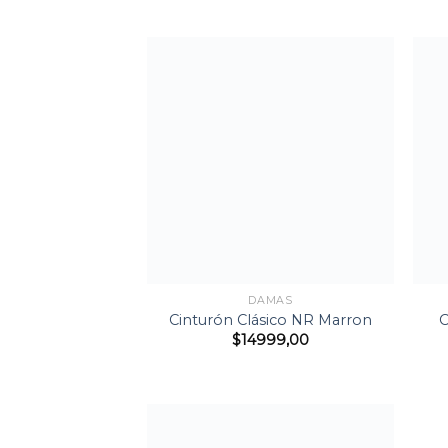
Agregar
a la
Lista de
deseos
+
+
DAMAS
Cinturón Clásico NR Marron
C
$
14999,00