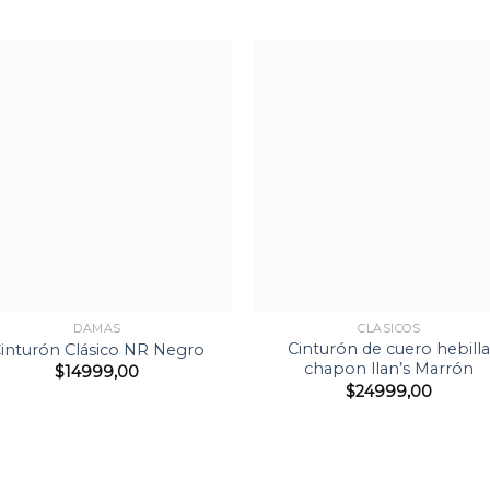
Agregar
Agre
a la
a l
Lista de
Lista
deseos
dese
+
DAMAS
CLÁSICOS
Cinturón de cuero hebill
inturón Clásico NR Negro
chapon llan’s Marrón
$
14999,00
$
24999,00