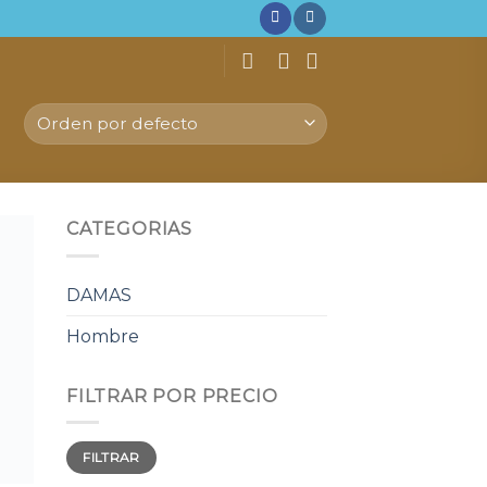
CATEGORIAS
gar
a
DAMAS
 de
os
Hombre
FILTRAR POR PRECIO
Precio
Precio
FILTRAR
mínimo
máximo